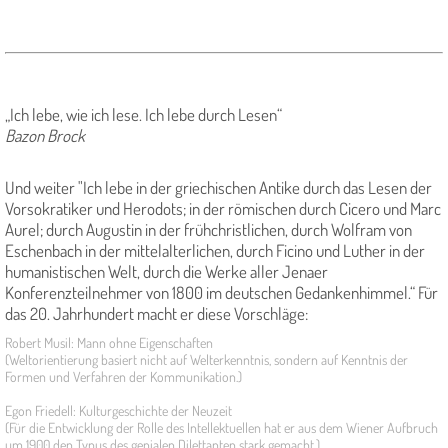
„Ich lebe, wie ich lese. Ich lebe durch Lesen“
Bazon Brock
Und weiter "Ich lebe in der griechischen Antike durch das Lesen der
Vorsokratiker und Herodots; in der römischen durch Cicero und Marc
Aurel; durch Augustin in der frühchristlichen, durch Wolfram von
Eschenbach in der mittelalterlichen, durch Ficino und Luther in der
humanistischen Welt, durch die Werke aller Jenaer
Konferenzteilnehmer von 1800 im deutschen Gedankenhimmel.“ Für
das 20. Jahrhundert macht er diese Vorschläge:
Robert Musil: Mann ohne Eigenschaften
(Weltorientierung basiert nicht auf Welterkenntnis, sondern auf Kenntnis der
Formen und Verfahren der Kommunikation.)
Egon Friedell: Kulturgeschichte der Neuzeit
(Für die Entwicklung der Rolle des Intellektuellen hat er aus dem Wiener Aufbruch
um 1900 den Typus des genialen Dilettanten stark gemacht.)