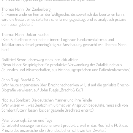
Thomas Mann: Der Zauberberg
(In keinem anderen Roman der Weltgeschichte, soweit ich das beurteilen kann,
wird die Gestalt eines Zeitalters so erfahrungsgesättigt und so analytisch präzise
dem Leser geboten.)
Thomas Mann: Doktor Faustus
(Kein Kulturtheoretiker hat die innere Logik von Fundamentalismus und
Totalitarismus derart gemeingültig zur Anschauung gebracht wie Thomas Mann
hier.)
Gottfried Benn: Lebensweg eines Intellektualisten
(Benn ist der Beispielgeber für produktive Verwandlung der Zufallsfunde aus
Journalen und Wissenschaften, aus Weinhausgesprächen und Patientenlamentos.)
John Fuegi: Brecht & Co.
(Wer heute angemessen über Brecht nachdenken will, ist auf die genialste Brecht-
Biografie verwiesen, auf John Fuegis „Brecht & Co.“)
Nicolaus Sombart: Die deutschen Männer und ihre Feinde
(Wer wissen will, was Deutsch im ultimativen Anspruch bedeutete, muss sich von
Sombart füttern lassen, bis der gesunde Brechreiz eintritt.)
Peter Sloterdijk: Zeilen und Tage
(Er arbeitet deswegen so staunenswert produktiv, weil er das Musil’sche PUG, das
Prinzip des unzureichenden Grundes, beherrscht wie kein Zweiter.)